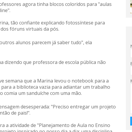
ofessores agora tinha blocos coloridos para "aulas
ine".
ina, tão confiante explicando fotossíntese para
 dos fóruns virtuais da pós.
s outros alunos parecem já saber tudo", ela
ha dizendo que professora de escola pública não
Teve semana que a Marina levou o notebook para a
 para a biblioteca vazia para adiantar um trabalho
nto comia um sanduíche com uma mão.
nsagem desesperada: "Preciso entregar um projeto
ntão de pais!".
ara a atividade de "Planejamento de Aula no Ensino
 projeto inspirado no nosso dia a dia: uma disciplina