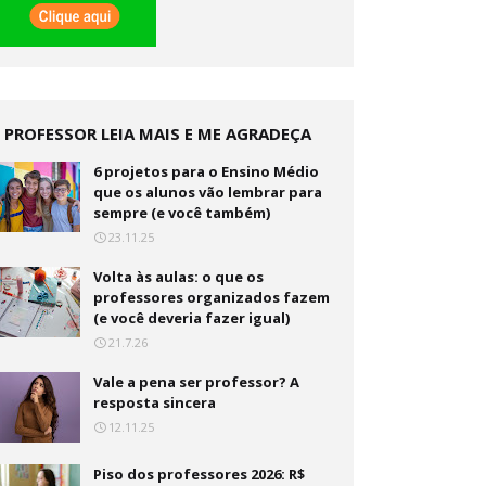
PROFESSOR LEIA MAIS E ME AGRADEÇA
DEPOIS
6 projetos para o Ensino Médio
que os alunos vão lembrar para
sempre (e você também)
23.11.25
Volta às aulas: o que os
professores organizados fazem
(e você deveria fazer igual)
21.7.26
Vale a pena ser professor? A
resposta sincera
12.11.25
Piso dos professores 2026: R$