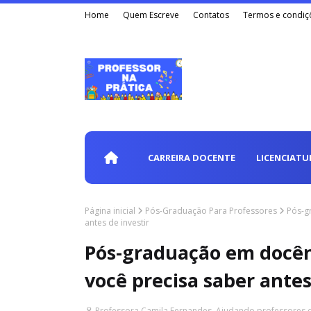
Home
Quem Escreve
Contatos
Termos e condiç
CARREIRA DOCENTE
LICENCIATU
Página inicial
Pós-Graduação Para Professores
Pós-g
antes de investir
Pós-graduação em docênc
você precisa saber antes
Professora Camila Fernandes. Ajudando professores 