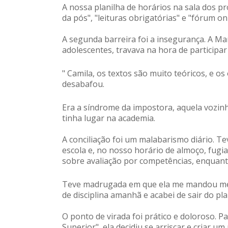
A nossa planilha de horários na sala dos pr
da pós", "leituras obrigatórias" e "fórum onl
A segunda barreira foi a insegurança. A Mar
adolescentes, travava na hora de participar
" Camila, os textos são muito teóricos, e o
desabafou.
Era a síndrome da impostora, aquela vozin
tinha lugar na academia.
A conciliação foi um malabarismo diário. 
escola e, no nosso horário de almoço, fugia
sobre avaliação por competências, enqua
Teve madrugada em que ela me mandou me
de disciplina amanhã e acabei de sair do pla
O ponto de virada foi prático e doloroso. P
Superior", ela decidiu se arriscar e criar um