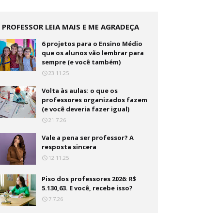
PROFESSOR LEIA MAIS E ME AGRADEÇA
DEPOIS
6 projetos para o Ensino Médio
que os alunos vão lembrar para
sempre (e você também)
23.11.25
Volta às aulas: o que os
professores organizados fazem
(e você deveria fazer igual)
21.7.26
Vale a pena ser professor? A
resposta sincera
12.11.25
Piso dos professores 2026: R$
5.130,63. E você, recebe isso?
7.7.26