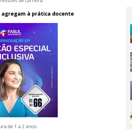
essões de carreira.
s agregam à prática docente
ura de 1 a 2 anos.