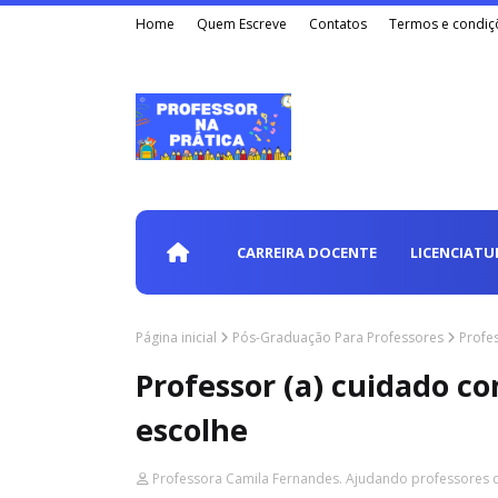
Home
Quem Escreve
Contatos
Termos e condiç
CARREIRA DOCENTE
LICENCIATU
Página inicial
Pós-Graduação Para Professores
Profe
Professor (a) cuidado c
escolhe
Professora Camila Fernandes. Ajudando professores 