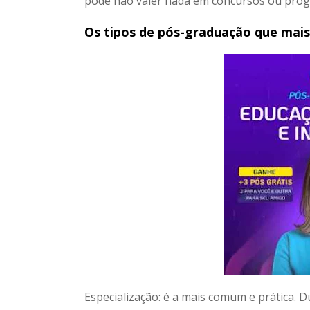
pode não valer nada em concursos ou progr
Os tipos de pós-graduação que mai
Especialização: é a mais comum e prática. D